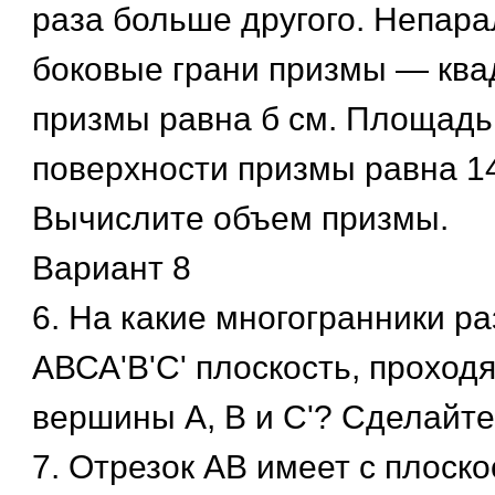
раза больше другого. Непар
боковые грани призмы — ква
призмы равна б см. Площадь
поверхности призмы равна 14
Вычислите объем призмы.
Вариант 8
6. На какие многогранники р
АВСА'В'С' плоскость, проход
вершины А, В и С'? Сделайте
7. Отрезок АВ имеет с плоско