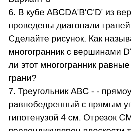
6. В кубе ABCDA'B'C'D' из ве
проведены диагонали граней D
Сделайте рисунок. Как назыв
многогранник с вершинами D',
ли этот многогранник равны
грани?
7. Треугольник ABC - - прямо
равнобедренный с прямым уг
гипотенузой 4 см. Отрезок С
перпендикулярен плоскости т